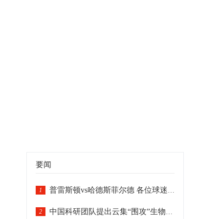
要闻
普雷斯顿vs哈德斯菲尔德 各位球迷朋友敬请留意
1
中国科研团队提出云集“围攻”生物靶标智能纳米机器人模型
2