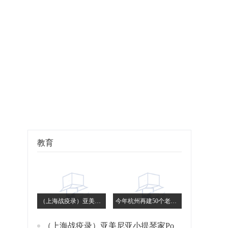
教育
（上海战疫录）亚美尼亚小提琴家Poghosyan：我是长了外国脸的上海人
今年杭州再建50个老年友好型社区 提升服务便利可及性
（上海战疫录）亚美尼亚小提琴家Poghosyan：我是长了外国脸的上海人