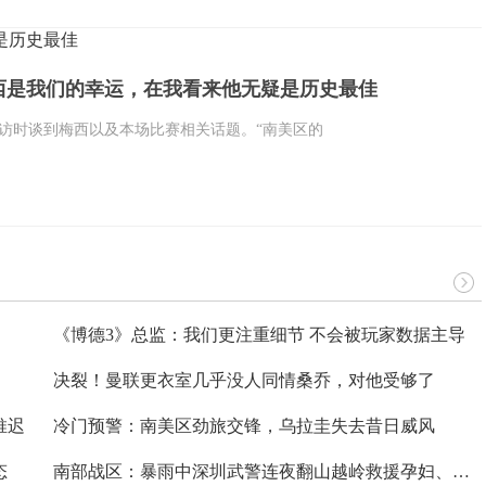
是历史最佳
西是我们的幸运，在我看来他无疑是历史最佳
访时谈到梅西以及本场比赛相关话题。“南美区的
《博德3》总监：我们更注重细节 不会被玩家数据主导
决裂！曼联更衣室几乎没人同情桑乔，对他受够了
推迟
冷门预警：南美区劲旅交锋，乌拉圭失去昔日威风
态
南部战区：暴雨中深圳武警连夜翻山越岭救援孕妇、老幼 具体是什么情况?