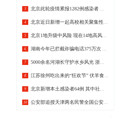
北京此轮疫情累报1282例感染者 各区疫情呈差异化分布
3
北京近日新增一起高校相关聚集性疫情
4
北京1地升级中风险 现在14地高风险29地中风险
5
湖南今年已拦截诈骗电话375万次 劝阻逾261万名潜在受害群众
6
5000余名河湖长守护水乡风光 浙江绍兴十年治水汇清流
7
江苏徐州吃出来的“狂欢节” 伏羊食俗晋级“国家队”
8
北京新增本土感染者64例 其中社会面筛查2例
9
公安部追授天津两名民警全国公安系统二级英雄模范
10