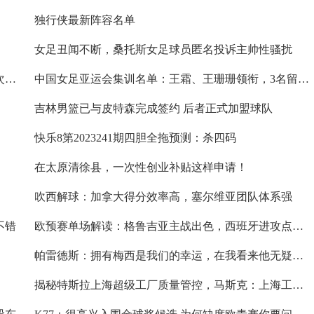
独行侠最新阵容名单
女足丑闻不断，桑托斯女足球员匿名投诉主帅性骚扰
重大突破！SABIC宣布电动汽车电池上盖模具的首次成型试验获得圆满成功！
中国女足亚运会集训名单：王霜、王珊珊领衔，3名留洋球员入选
吉林男篮已与皮特森完成签约 后者正式加盟球队
快乐8第2023241期四胆全拖预测：杀四码
在太原清徐县，一次性创业补贴这样申请！
吹西解球：加拿大得分效率高，塞尔维亚团队体系强
不错
欧预赛单场解读：格鲁吉亚主战出色，西班牙进攻点分散
帕雷德斯：拥有梅西是我们的幸运，在我看来他无疑是历史最佳
揭秘特斯拉上海超级工厂质量管控，马斯克：上海工厂品质最优