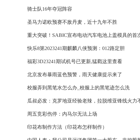
骑士队16年夺冠阵容
圣马力诺欧预赛不敌丹麦，近十九年不胜
快乐8第2023241期麒麟八侠预测：012路定胆
福彩3D23241期试机号已更新,猛戳这里查看
北京发布暴雨蓝色预警，雨天健康提示来了
校服弄到黑笔水怎么办_校服上的黑笔迹怎么洗
瓜叔必发：克罗地亚经验老辣，拉脱维亚锋线火力
周五竞彩伤停：内马尔无法上场
印花布制作方法（印花布怎样制作）