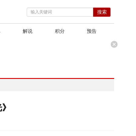
搜索
单
解说
积分
预告
光》